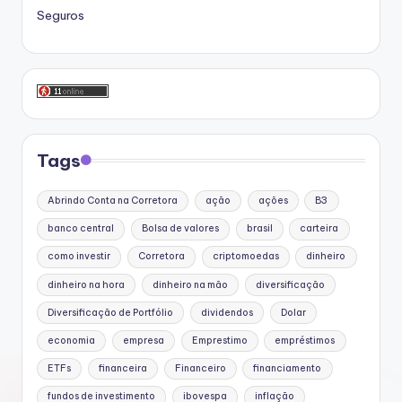
Seguros
Tags
Abrindo Conta na Corretora
ação
ações
B3
banco central
Bolsa de valores
brasil
carteira
como investir
Corretora
criptomoedas
dinheiro
dinheiro na hora
dinheiro na mão
diversificação
Diversificação de Portfólio
dividendos
Dolar
economia
empresa
Emprestimo
empréstimos
ETFs
financeira
Financeiro
financiamento
fundos de investimento
ibovespa
inflação