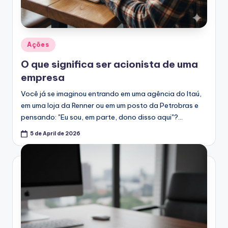
Posted
Ações
in
O que significa ser acionista de uma
empresa
Você já se imaginou entrando em uma agência do Itaú,
em uma loja da Renner ou em um posto da Petrobras e
pensando: "Eu sou, em parte, dono disso aqui"?…
5 de April de 2026