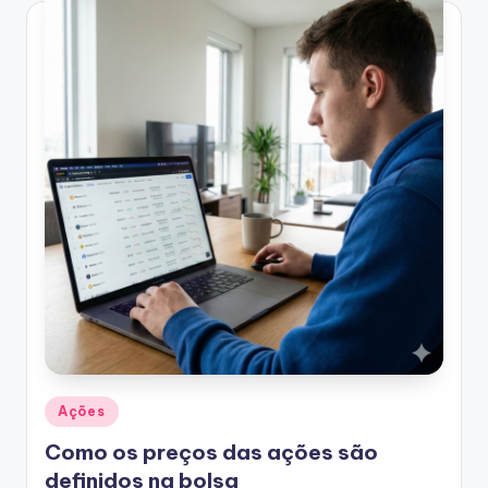
Posted
Ações
in
Como os preços das ações são
definidos na bolsa