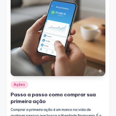
Posted
Ações
in
Passo a passo como comprar sua
primeira ação
Comprar a primeira ação é um marco na vida de
qualquer pessoa que busca a liberdade financeira. É o