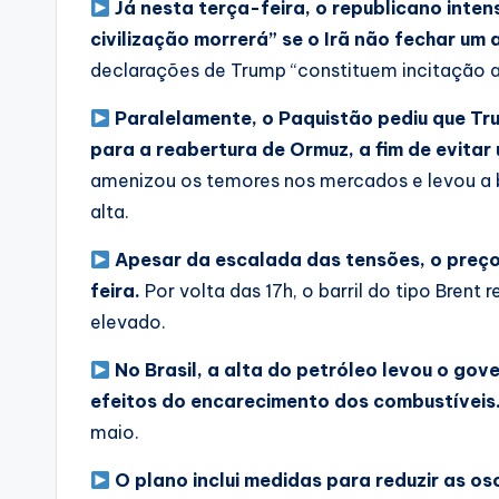
Já nesta terça-feira, o republicano inte
civilização morrerá” se o Irã não fechar um 
declarações de Trump “constituem incitação a
Paralelamente,
o Paquistão pediu que T
para a reabertura de Ormuz
, a fim de evit
amenizou os temores nos mercados e levou a bo
alta.
Apesar da escalada das tensões, o preço
feira.
Por volta das 17h, o barril do tipo Bren
elevado.
No Brasil, a alta do petróleo levou o gov
efeitos do encarecimento dos combustíveis
maio.
O plano inclui medidas para reduzir as os