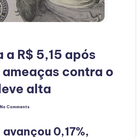
a a R$ 5,15 após
r ameaças contra o
leve alta
No Comments
 avançou 0,17%,