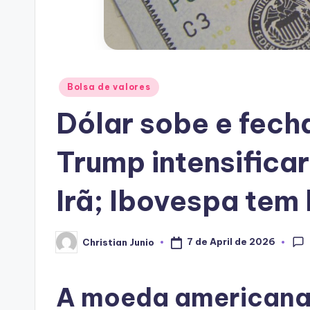
Posted
Bolsa de valores
in
Dólar sobe e fech
Trump intensifica
Irã; Ibovespa tem 
7 de April de 2026
Christian Junio
Posted
by
A moeda americana