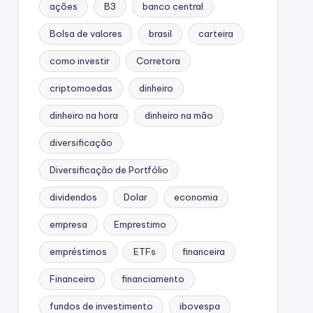
ações
B3
banco central
Bolsa de valores
brasil
carteira
como investir
Corretora
criptomoedas
dinheiro
dinheiro na hora
dinheiro na mão
diversificação
Diversificação de Portfólio
dividendos
Dolar
economia
empresa
Emprestimo
empréstimos
ETFs
financeira
Financeiro
financiamento
fundos de investimento
ibovespa