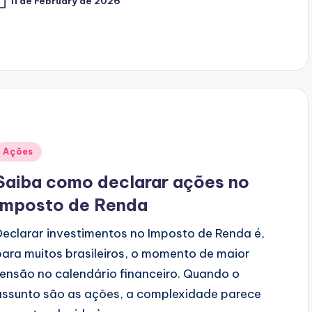
11 de February de 2026
Posted
Ações
n
Saiba como declarar ações no
Imposto de Renda
Declarar investimentos no Imposto de Renda é,
para muitos brasileiros, o momento de maior
tensão no calendário financeiro. Quando o
assunto são as ações, a complexidade parece