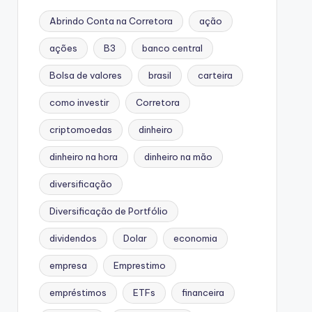
Abrindo Conta na Corretora
ação
ações
B3
banco central
Bolsa de valores
brasil
carteira
como investir
Corretora
criptomoedas
dinheiro
dinheiro na hora
dinheiro na mão
diversificação
Diversificação de Portfólio
dividendos
Dolar
economia
empresa
Emprestimo
empréstimos
ETFs
financeira