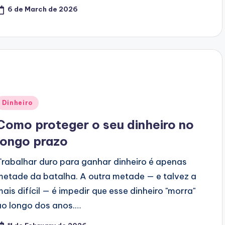
6 de March de 2026
Posted
Dinheiro
n
Como proteger o seu dinheiro no
longo prazo
Trabalhar duro para ganhar dinheiro é apenas
metade da batalha. A outra metade — e talvez a
mais difícil — é impedir que esse dinheiro "morra"
ao longo dos anos.…