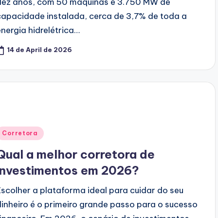
dez anos, com 50 máquinas e 3.750 MW de
capacidade instalada, cerca de 3,7% de toda a
energia hidrelétrica…
14 de April de 2026
Posted
Corretora
n
Qual a melhor corretora de
investimentos em 2026?
Escolher a plataforma ideal para cuidar do seu
dinheiro é o primeiro grande passo para o sucesso