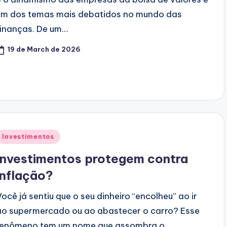
um dos temas mais debatidos no mundo das
finanças. De um…
19 de March de 2026
Posted
Investimentos
n
Investimentos protegem contra
inflação?
Você já sentiu que o seu dinheiro “encolheu” ao ir
ao supermercado ou ao abastecer o carro? Esse
fenômeno tem um nome que assombra o