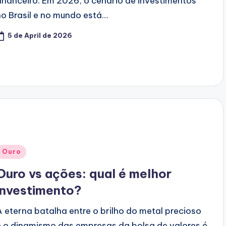
financeiro. Em 2026, o cenário de investimentos
no Brasil e no mundo está…
5 de April de 2026
Posted
Ouro
n
Ouro vs ações: qual é melhor
investimento?
A eterna batalha entre o brilho do metal precioso
e o dinamismo das empresas da bolsa de valores é