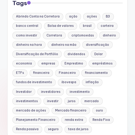
Tags
Abrindo Conta na Corretora
ação
ações
B3
banco central
Bolsa de valores
brasil
carteira
como investir
Corretora
criptomoedas
dinheiro
dinheiro na hora
dinheiro na mão
diversificação
Diversificação de Portfólio
dividendos
Dolar
economia
empresa
Emprestimo
empréstimos
ETFs
financeira
Financeiro
financiamento
fundos de investimento
ibovespa
inflação
Investidor
investidores
investimento
investimentos
investir
juros
mercado
mercado de ações
Mercado financeiro
ouro
Planejamento Financeiro
renda extra
Renda Fixa
Renda passiva
seguro
taxa de juros