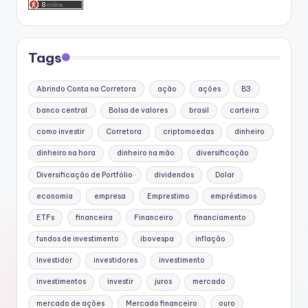
Tags
Abrindo Conta na Corretora
ação
ações
B3
banco central
Bolsa de valores
brasil
carteira
como investir
Corretora
criptomoedas
dinheiro
dinheiro na hora
dinheiro na mão
diversificação
Diversificação de Portfólio
dividendos
Dolar
economia
empresa
Emprestimo
empréstimos
ETFs
financeira
Financeiro
financiamento
fundos de investimento
ibovespa
inflação
Investidor
investidores
investimento
investimentos
investir
juros
mercado
mercado de ações
Mercado financeiro
ouro