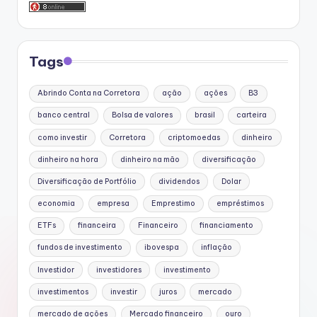
Tags
Abrindo Conta na Corretora
ação
ações
B3
banco central
Bolsa de valores
brasil
carteira
como investir
Corretora
criptomoedas
dinheiro
dinheiro na hora
dinheiro na mão
diversificação
Diversificação de Portfólio
dividendos
Dolar
economia
empresa
Emprestimo
empréstimos
ETFs
financeira
Financeiro
financiamento
fundos de investimento
ibovespa
inflação
Investidor
investidores
investimento
investimentos
investir
juros
mercado
mercado de ações
Mercado financeiro
ouro