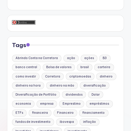
Tags
Abrindo Conta na Corretora
ação
ações
B3
banco central
Bolsa de valores
brasil
carteira
como investir
Corretora
criptomoedas
dinheiro
dinheiro na hora
dinheiro na mão
diversificação
Diversificação de Portfólio
dividendos
Dolar
economia
empresa
Emprestimo
empréstimos
ETFs
financeira
Financeiro
financiamento
fundos de investimento
ibovespa
inflação