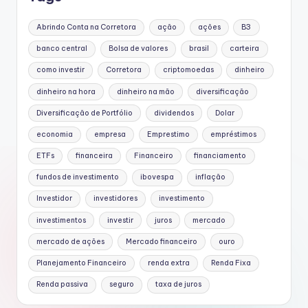
Abrindo Conta na Corretora
ação
ações
B3
banco central
Bolsa de valores
brasil
carteira
como investir
Corretora
criptomoedas
dinheiro
dinheiro na hora
dinheiro na mão
diversificação
Diversificação de Portfólio
dividendos
Dolar
economia
empresa
Emprestimo
empréstimos
ETFs
financeira
Financeiro
financiamento
fundos de investimento
ibovespa
inflação
Investidor
investidores
investimento
investimentos
investir
juros
mercado
mercado de ações
Mercado financeiro
ouro
Planejamento Financeiro
renda extra
Renda Fixa
Renda passiva
seguro
taxa de juros