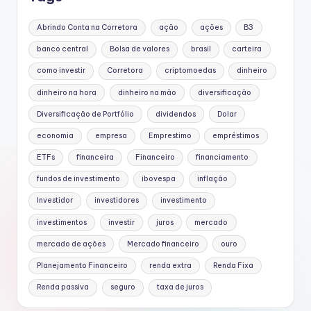
Abrindo Conta na Corretora
ação
ações
B3
banco central
Bolsa de valores
brasil
carteira
como investir
Corretora
criptomoedas
dinheiro
dinheiro na hora
dinheiro na mão
diversificação
Diversificação de Portfólio
dividendos
Dolar
economia
empresa
Emprestimo
empréstimos
ETFs
financeira
Financeiro
financiamento
fundos de investimento
ibovespa
inflação
Investidor
investidores
investimento
investimentos
investir
juros
mercado
mercado de ações
Mercado financeiro
ouro
Planejamento Financeiro
renda extra
Renda Fixa
Renda passiva
seguro
taxa de juros