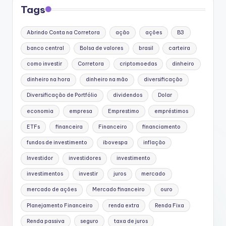
Tags
Abrindo Conta na Corretora
ação
ações
B3
banco central
Bolsa de valores
brasil
carteira
como investir
Corretora
criptomoedas
dinheiro
dinheiro na hora
dinheiro na mão
diversificação
Diversificação de Portfólio
dividendos
Dolar
economia
empresa
Emprestimo
empréstimos
ETFs
financeira
Financeiro
financiamento
fundos de investimento
ibovespa
inflação
Investidor
investidores
investimento
investimentos
investir
juros
mercado
mercado de ações
Mercado financeiro
ouro
Planejamento Financeiro
renda extra
Renda Fixa
Renda passiva
seguro
taxa de juros