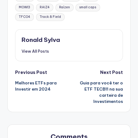
MOWI3
RAIZ4
Raízen
small caps
TFCO4
Track & Field
Ronald Sylva
View All Posts
Post
Previous Post
Next Post
Melhores ETFs para
Guia para você ter o
navigation
Investir em 2024
ETF TECB11 na sua
carteira de
Investimentos
Comments