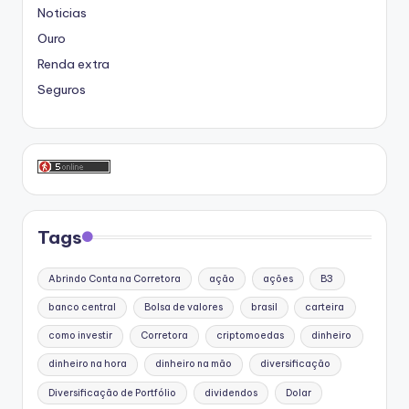
Noticias
Ouro
Renda extra
Seguros
Tags
Abrindo Conta na Corretora
ação
ações
B3
banco central
Bolsa de valores
brasil
carteira
como investir
Corretora
criptomoedas
dinheiro
dinheiro na hora
dinheiro na mão
diversificação
Diversificação de Portfólio
dividendos
Dolar