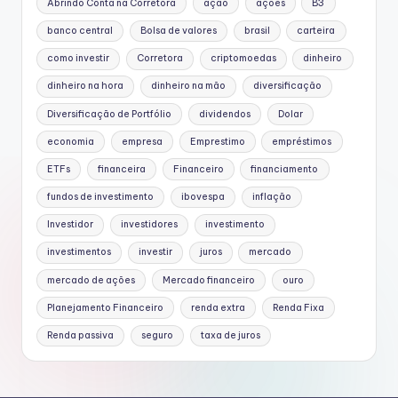
Abrindo Conta na Corretora
ação
ações
B3
banco central
Bolsa de valores
brasil
carteira
como investir
Corretora
criptomoedas
dinheiro
dinheiro na hora
dinheiro na mão
diversificação
Diversificação de Portfólio
dividendos
Dolar
economia
empresa
Emprestimo
empréstimos
ETFs
financeira
Financeiro
financiamento
fundos de investimento
ibovespa
inflação
Investidor
investidores
investimento
investimentos
investir
juros
mercado
mercado de ações
Mercado financeiro
ouro
Planejamento Financeiro
renda extra
Renda Fixa
Renda passiva
seguro
taxa de juros