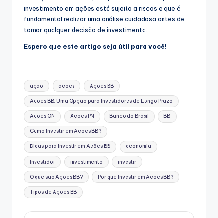
investimento em ações está sujeito a riscos e que é
fundamental realizar uma análise cuidadosa antes de
tomar qualquer decisão de investimento.
Espero que este artigo seja útil para você!
Tags:
ação
ações
Ações BB
Ações BB: Uma Opção para Investidores de Longo Prazo
Ações ON
Ações PN
Banco do Brasil
BB
Como Investir em Ações BB?
Dicas para Investir em Ações BB
economia
Investidor
investimento
investir
O que são Ações BB?
Por que Investir em Ações BB?
Tipos de Ações BB