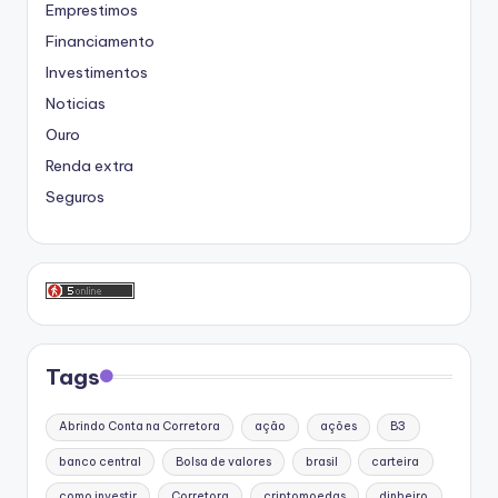
Emprestimos
Financiamento
Investimentos
Noticias
Ouro
Renda extra
Seguros
Tags
Abrindo Conta na Corretora
ação
ações
B3
banco central
Bolsa de valores
brasil
carteira
como investir
Corretora
criptomoedas
dinheiro