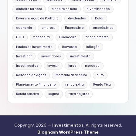
dinheiro na hora
dinheiro na mão
diversificação
Diversificação de Portfólio
dividendos
Dolar
economia
empresa
Emprestimo
empréstimos
ETFs
financeira
Financeiro
financiamento
fundos de investimento
ibovespa
inflação
Investidor
investidores
investimento
investimentos
investir
juros
mercado
mercado de ações
Mercado financeiro
ouro
Planejamento Financeiro
renda extra
Renda Fixa
Renda passiva
seguro
taxa de juros
Copyright 2026 —
Investimentos
. All rights reserved.
Bloghash WordPress Theme