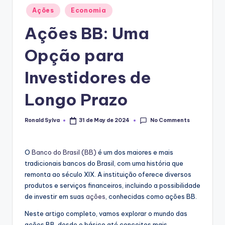
Posted
Ações
Economia
in
Ações BB: Uma
Opção para
Investidores de
Longo Prazo
No Comments
Ronald Sylva
31 de May de 2024
Posted
by
O
Banco do Brasil (BB)
é um dos maiores e mais
tradicionais bancos do Brasil, com uma história que
remonta ao século XIX. A instituição oferece diversos
produtos e serviços financeiros, incluindo a possibilidade
de investir em suas
ações
, conhecidas como ações BB.
Neste artigo completo, vamos explorar o mundo das
ações BB, desde o básico até conceitos mais