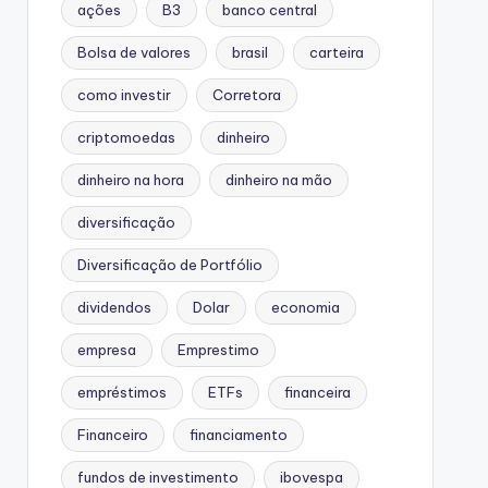
ações
B3
banco central
Bolsa de valores
brasil
carteira
como investir
Corretora
criptomoedas
dinheiro
dinheiro na hora
dinheiro na mão
diversificação
Diversificação de Portfólio
dividendos
Dolar
economia
empresa
Emprestimo
empréstimos
ETFs
financeira
Financeiro
financiamento
fundos de investimento
ibovespa