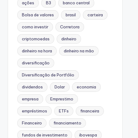
ações
B3
banco central
Bolsa de valores
brasil
carteira
como investir
Corretora
criptomoedas
dinheiro
dinheiro na hora
dinheiro na mão
diversificação
Diversificação de Portfólio
dividendos
Dolar
economia
empresa
Emprestimo
empréstimos
ETFs
financeira
Financeiro
financiamento
fundos de investimento
ibovespa