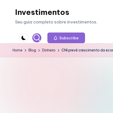
Investimentos
Skip
to
Seu guia completo sobre investimentos.
content
Subscribe
Home
Blog
Dinheiro
CNI prevê crescimento da ec