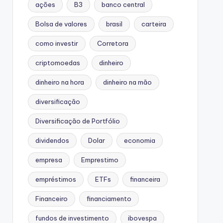
ações
B3
banco central
Bolsa de valores
brasil
carteira
como investir
Corretora
criptomoedas
dinheiro
dinheiro na hora
dinheiro na mão
diversificação
Diversificação de Portfólio
dividendos
Dolar
economia
empresa
Emprestimo
empréstimos
ETFs
financeira
Financeiro
financiamento
fundos de investimento
ibovespa