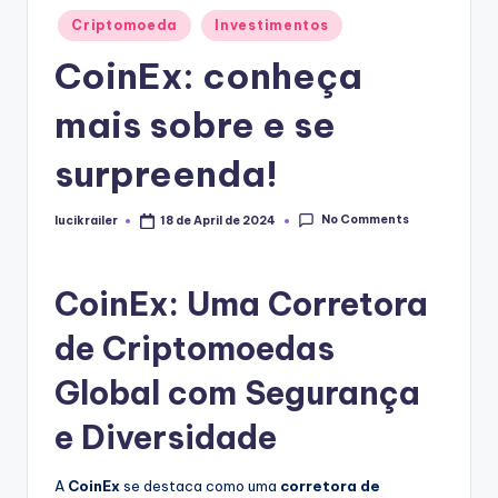
Posted
Criptomoeda
Investimentos
in
CoinEx: conheça
mais sobre e se
surpreenda!
No Comments
lucikrailer
18 de April de 2024
Posted
by
CoinEx: Uma Corretora
de Criptomoedas
Global com Segurança
e Diversidade
A
CoinEx
se destaca como uma
corretora de