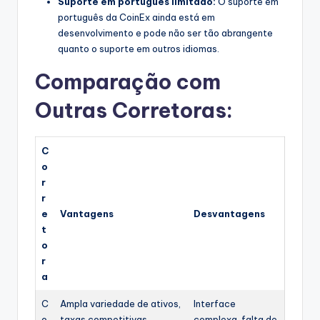
Suporte em português limitado:
O suporte em
português da CoinEx ainda está em
desenvolvimento e pode não ser tão abrangente
quanto o suporte em outros idiomas.
Comparação com
Outras Corretoras:
C
o
r
r
e
Vantagens
Desvantagens
t
o
r
a
C
Ampla variedade de ativos,
Interface
o
taxas competitivas,
complexa, falta de