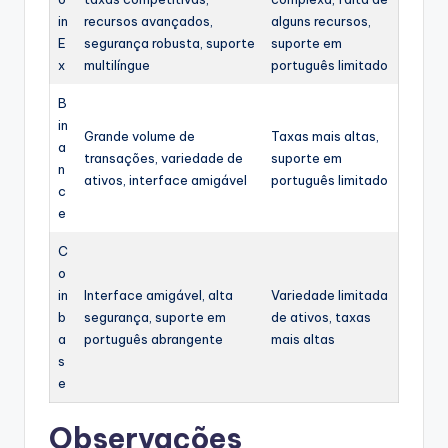
in
recursos avançados,
alguns recursos,
E
segurança robusta, suporte
suporte em
x
multilíngue
português limitado
B
in
Grande volume de
Taxas mais altas,
a
transações, variedade de
suporte em
n
ativos, interface amigável
português limitado
c
e
C
o
in
Interface amigável, alta
Variedade limitada
b
segurança, suporte em
de ativos, taxas
a
português abrangente
mais altas
s
e
Observações