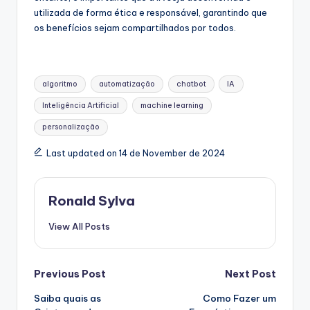
utilizada de forma ética e responsável, garantindo que
os benefícios sejam compartilhados por todos.
Tags:
algoritmo
automatização
chatbot
IA
Inteligência Artificial
machine learning
personalização
Last updated on 14 de November de 2024
Ronald Sylva
View All Posts
Post
Previous Post
Next Post
Saiba quais as
Como Fazer um
navigation