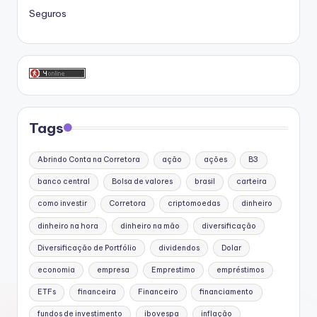
Seguros
Tags
Abrindo Conta na Corretora
ação
ações
B3
banco central
Bolsa de valores
brasil
carteira
como investir
Corretora
criptomoedas
dinheiro
dinheiro na hora
dinheiro na mão
diversificação
Diversificação de Portfólio
dividendos
Dolar
economia
empresa
Emprestimo
empréstimos
ETFs
financeira
Financeiro
financiamento
fundos de investimento
ibovespa
inflação