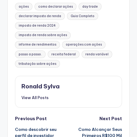
Tags:
ações
como declarar ações
day trade
declarar imposto de renda
Guia Completo
imposto de renda 2024
imposto de renda sobre ações
informe de rendimentos
operações com ações
passo a passo.
receita federal
renda variável
tributação sobre ações
Ronald Sylva
View All Posts
Post
Previous Post
Next Post
Como descobrir seu
Como Alcançar Seus
navigation
perfil de investidor
Primeiros R$100 Mil