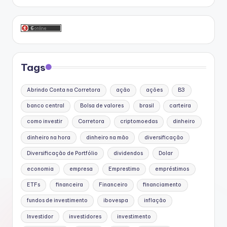
Tags
Abrindo Conta na Corretora
ação
ações
B3
banco central
Bolsa de valores
brasil
carteira
como investir
Corretora
criptomoedas
dinheiro
dinheiro na hora
dinheiro na mão
diversificação
Diversificação de Portfólio
dividendos
Dolar
economia
empresa
Emprestimo
empréstimos
ETFs
financeira
Financeiro
financiamento
fundos de investimento
ibovespa
inflação
Investidor
investidores
investimento