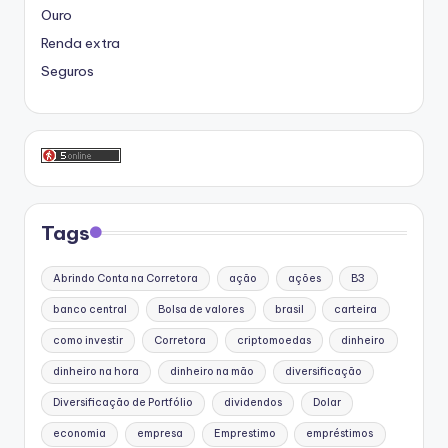
Ouro
Renda extra
Seguros
Tags
Abrindo Conta na Corretora
ação
ações
B3
banco central
Bolsa de valores
brasil
carteira
como investir
Corretora
criptomoedas
dinheiro
dinheiro na hora
dinheiro na mão
diversificação
Diversificação de Portfólio
dividendos
Dolar
economia
empresa
Emprestimo
empréstimos