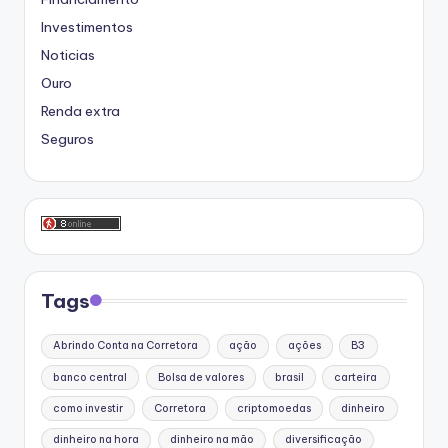
Investimentos
Noticias
Ouro
Renda extra
Seguros
Tags
Abrindo Conta na Corretora
ação
ações
B3
banco central
Bolsa de valores
brasil
carteira
como investir
Corretora
criptomoedas
dinheiro
dinheiro na hora
dinheiro na mão
diversificação