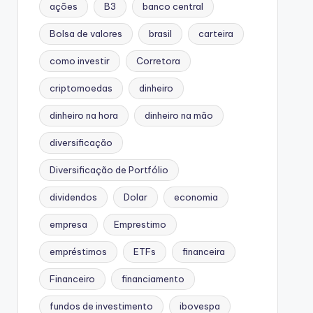
ações
B3
banco central
Bolsa de valores
brasil
carteira
como investir
Corretora
criptomoedas
dinheiro
dinheiro na hora
dinheiro na mão
diversificação
Diversificação de Portfólio
dividendos
Dolar
economia
empresa
Emprestimo
empréstimos
ETFs
financeira
Financeiro
financiamento
fundos de investimento
ibovespa