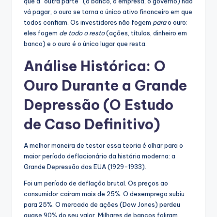
que a “outra parte” (o banco, a empresa, o governo) não
vá pagar, o ouro se torna o único ativo financeiro em que
todos confiam. Os investidores não fogem
para
o ouro;
eles fogem
de todo o resto
(ações, títulos, dinheiro em
banco) e o ouro é o único lugar que resta.
Análise Histórica: O
Ouro Durante a Grande
Depressão (O Estudo
de Caso Definitivo)
A melhor maneira de testar essa teoria é olhar para o
maior período deflacionário da história moderna: a
Grande Depressão dos EUA (1929-1933).
Foi um período de deflação brutal. Os preços ao
consumidor caíram mais de 25%. O desemprego subiu
para 25%. O mercado de ações (Dow Jones) perdeu
quase 90% do seu valor. Milhares de bancos faliram.