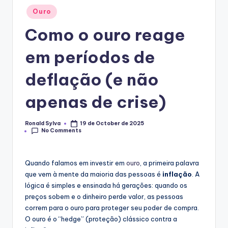
Posted
Ouro
in
Como o ouro reage
em períodos de
deflação (e não
apenas de crise)
Ronald Sylva
19 de October de 2025
Posted
No Comments
by
Quando falamos em investir em
ouro
, a primeira palavra
que vem à mente da maioria das pessoas é
inflação
. A
lógica é simples e ensinada há gerações: quando os
preços sobem e o dinheiro perde valor, as pessoas
correm para o ouro para proteger seu poder de compra.
O ouro é o “hedge” (proteção) clássico contra a