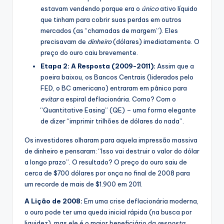
estavam vendendo porque era o
único
ativo líquido
que tinham para cobrir suas perdas em outros
mercados (as “chamadas de margem”). Eles
precisavam de
dinheiro
(dólares) imediatamente. O
preço do ouro caiu brevemente.
Etapa 2: A Resposta (2009-2011):
Assim que a
poeira baixou, os Bancos Centrais (liderados pelo
FED, o BC americano) entraram em pânico para
evitar
a espiral deflacionária. Como? Com o
“Quantitative Easing” (QE) – uma forma elegante
de dizer “imprimir trilhões de dólares do nada”.
Os investidores olharam para aquela impressão massiva
de dinheiro e pensaram: “Isso vai destruir o valor do dólar
a longo prazo”. O resultado? O preço do ouro saiu de
cerca de $700 dólares por onça no final de 2008 para
um recorde de mais de $1.900 em 2011.
A Lição de 2008:
Em uma crise deflacionária moderna,
o ouro pode ter uma queda inicial rápida (na busca por
liquidez), mas ele é o maior beneficiário da
resposta