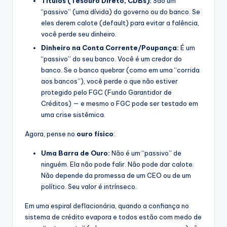
Títulos (Tesouro Direto, CDBs):
São um
“passivo” (uma dívida) do governo ou do banco. Se
eles derem calote (default) para evitar a falência,
você perde seu dinheiro.
Dinheiro na Conta Corrente/Poupança:
É um
“passivo” do seu banco. Você é um credor do
banco. Se o banco quebrar (como em uma “corrida
aos bancos”), você perde o que não estiver
protegido pelo FGC (Fundo Garantidor de
Créditos) — e mesmo o FGC pode ser testado em
uma crise sistêmica.
Agora, pense no
ouro físico
:
Uma Barra de Ouro:
Não é um “passivo” de
ninguém. Ela não pode falir. Não pode dar calote.
Não depende da promessa de um CEO ou de um
político. Seu valor é intrínseco.
Em uma espiral deflacionária, quando a confiança no
sistema de crédito evapora e todos estão com medo de