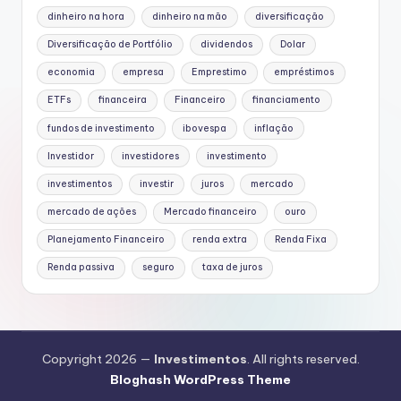
dinheiro na hora
dinheiro na mão
diversificação
Diversificação de Portfólio
dividendos
Dolar
economia
empresa
Emprestimo
empréstimos
ETFs
financeira
Financeiro
financiamento
fundos de investimento
ibovespa
inflação
Investidor
investidores
investimento
investimentos
investir
juros
mercado
mercado de ações
Mercado financeiro
ouro
Planejamento Financeiro
renda extra
Renda Fixa
Renda passiva
seguro
taxa de juros
Copyright 2026 —
Investimentos
. All rights reserved.
Bloghash WordPress Theme