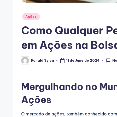
Posted
Ações
in
Como Qualquer Pe
em Ações na Bols
N
11 de June de 2024
Ronald Sylva
Posted
by
Mergulhando no Mu
Ações
O mercado de
ações
, também conhecido co