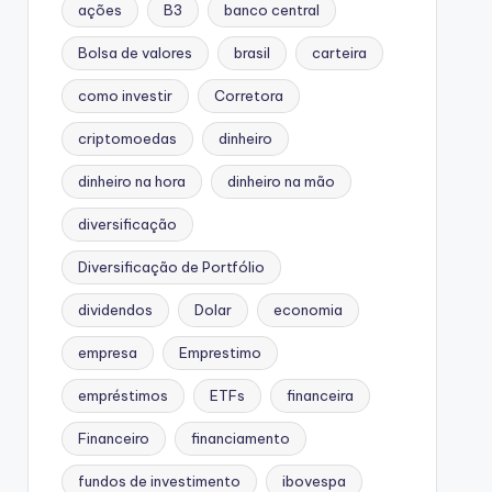
ações
B3
banco central
Bolsa de valores
brasil
carteira
como investir
Corretora
criptomoedas
dinheiro
dinheiro na hora
dinheiro na mão
diversificação
Diversificação de Portfólio
dividendos
Dolar
economia
empresa
Emprestimo
empréstimos
ETFs
financeira
Financeiro
financiamento
fundos de investimento
ibovespa