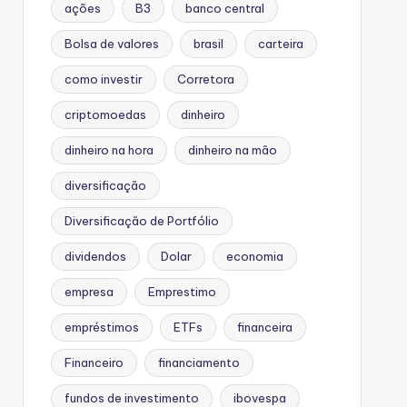
ações
B3
banco central
Bolsa de valores
brasil
carteira
como investir
Corretora
criptomoedas
dinheiro
dinheiro na hora
dinheiro na mão
diversificação
Diversificação de Portfólio
dividendos
Dolar
economia
empresa
Emprestimo
empréstimos
ETFs
financeira
Financeiro
financiamento
fundos de investimento
ibovespa