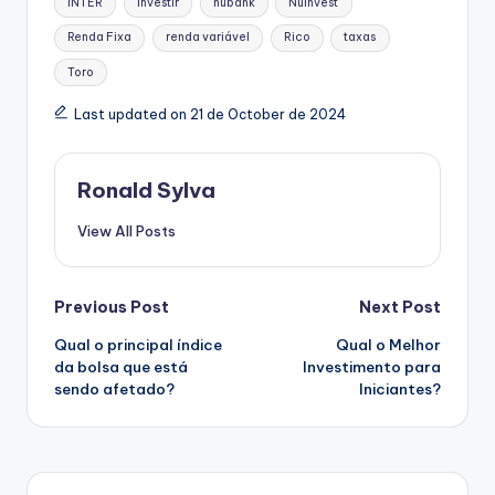
INTER
investir
nubank
NuInvest
Renda Fixa
renda variável
Rico
taxas
Toro
Last updated on 21 de October de 2024
Ronald Sylva
View All Posts
Post
Previous Post
Next Post
Qual o principal índice
Qual o Melhor
navigation
da bolsa que está
Investimento para
sendo afetado?
Iniciantes?