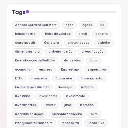
Tags
Abrindo Conta na Corretora
ação
ações
B3
banco central
Bolsa de valores
brasil
carteira
como investir
Corretora
criptomoedas
dinheiro
dinheiro na hora
dinheiro na mão
diversificação
Diversificação de Portfólio
dividendos
Dolar
economia
empresa
Emprestimo
empréstimos
ETFs
financeira
Financeiro
financiamento
fundos de investimento
ibovespa
inflação
Investidor
investidores
investimento
investimentos
investir
juros
mercado
mercado de ações
Mercado financeiro
ouro
Planejamento Financeiro
renda extra
Renda Fixa