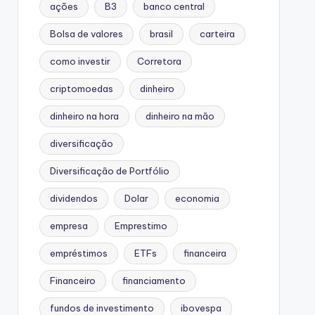
ações
B3
banco central
Bolsa de valores
brasil
carteira
como investir
Corretora
criptomoedas
dinheiro
dinheiro na hora
dinheiro na mão
diversificação
Diversificação de Portfólio
dividendos
Dolar
economia
empresa
Emprestimo
empréstimos
ETFs
financeira
Financeiro
financiamento
fundos de investimento
ibovespa