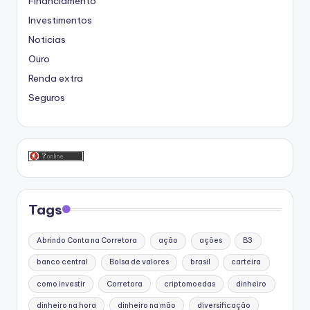
Financiamento
Investimentos
Noticias
Ouro
Renda extra
Seguros
Tags
Abrindo Conta na Corretora
ação
ações
B3
banco central
Bolsa de valores
brasil
carteira
como investir
Corretora
criptomoedas
dinheiro
dinheiro na hora
dinheiro na mão
diversificação