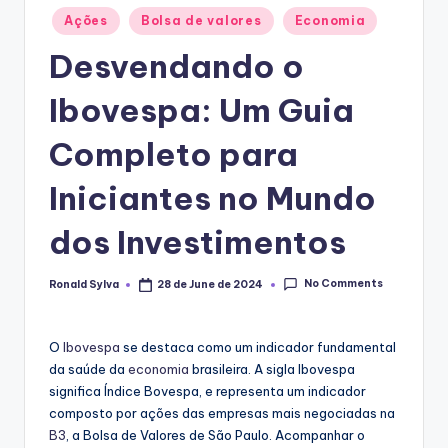
Posted
Ações
Bolsa de valores
Economia
in
Desvendando o
Ibovespa: Um Guia
Completo para
Iniciantes no Mundo
dos Investimentos
No Comments
Ronald Sylva
28 de June de 2024
Posted
by
O
Ibovespa
se destaca como um indicador fundamental
da saúde da
economia
brasileira. A sigla Ibovespa
significa Índice Bovespa, e representa um indicador
composto por ações das empresas mais negociadas na
B3
, a Bolsa de Valores de São Paulo. Acompanhar o