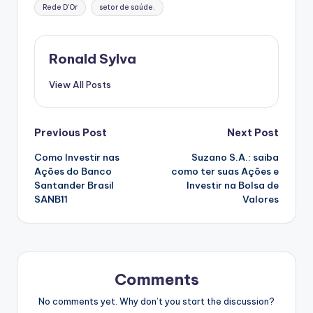
Rede D'Or
setor de saúde.
Ronald Sylva
View All Posts
Post
Previous Post
Next Post
Como Investir nas
Suzano S.A.: saiba
navigation
Ações do Banco
como ter suas Ações e
Santander Brasil
Investir na Bolsa de
SANB11
Valores
Comments
No comments yet. Why don’t you start the discussion?