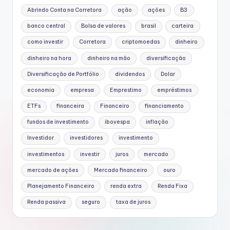
Abrindo Conta na Corretora
ação
ações
B3
banco central
Bolsa de valores
brasil
carteira
como investir
Corretora
criptomoedas
dinheiro
dinheiro na hora
dinheiro na mão
diversificação
Diversificação de Portfólio
dividendos
Dolar
economia
empresa
Emprestimo
empréstimos
ETFs
financeira
Financeiro
financiamento
fundos de investimento
ibovespa
inflação
Investidor
investidores
investimento
investimentos
investir
juros
mercado
mercado de ações
Mercado financeiro
ouro
Planejamento Financeiro
renda extra
Renda Fixa
Renda passiva
seguro
taxa de juros