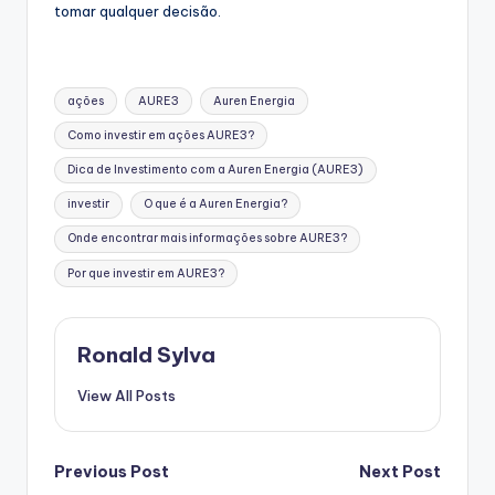
tomar qualquer decisão.
Tags:
ações
AURE3
Auren Energia
Como investir em ações AURE3?
Dica de Investimento com a Auren Energia (AURE3)
investir
O que é a Auren Energia?
Onde encontrar mais informações sobre AURE3?
Por que investir em AURE3?
Ronald Sylva
View All Posts
Post
Previous Post
Next Post