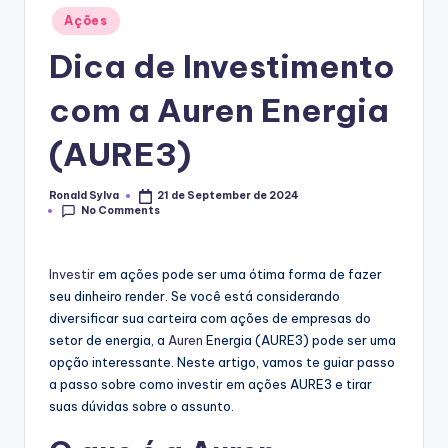
Posted
Ações
in
Dica de Investimento
com a Auren Energia
(AURE3)
Ronald Sylva
21 de September de 2024
Posted
No Comments
by
Investir
em ações pode ser uma ótima forma de fazer
seu dinheiro render. Se você está considerando
diversificar sua carteira com ações de empresas do
setor de energia, a
Auren
Energia (AURE3) pode ser uma
opção interessante. Neste artigo, vamos te guiar passo
a passo sobre como investir em ações AURE3 e tirar
suas dúvidas sobre o assunto.