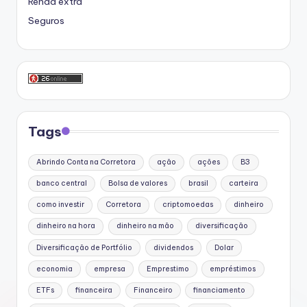
Renda extra
Seguros
Tags
Abrindo Conta na Corretora
ação
ações
B3
banco central
Bolsa de valores
brasil
carteira
como investir
Corretora
criptomoedas
dinheiro
dinheiro na hora
dinheiro na mão
diversificação
Diversificação de Portfólio
dividendos
Dolar
economia
empresa
Emprestimo
empréstimos
ETFs
financeira
Financeiro
financiamento