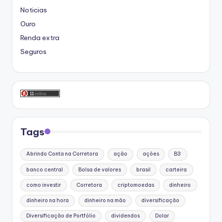
Noticias
Ouro
Renda extra
Seguros
Tags
Abrindo Conta na Corretora
ação
ações
B3
banco central
Bolsa de valores
brasil
carteira
como investir
Corretora
criptomoedas
dinheiro
dinheiro na hora
dinheiro na mão
diversificação
Diversificação de Portfólio
dividendos
Dolar