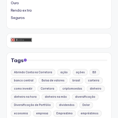
Ouro
Renda extra
Seguros
Tags
Abrindo Conta na Corretora
ação
ações
B3
banco central
Bolsa de valores
brasil
carteira
como investir
Corretora
criptomoedas
dinheiro
dinheiro na hora
dinheiro na mão
diversificação
Diversificação de Portfólio
dividendos
Dolar
economia
empresa
Emprestimo
empréstimos