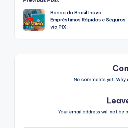
Post
Previous Post
Banco do Brasil Inova:
navigation
Empréstimos Rápidos e Seguros
via PIX.
Co
No comments yet. Why do
Leav
Your email address will not be p