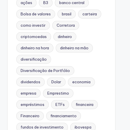
ações
B3
banco central
Bolsa de valores
brasil
carteira
como investir
Corretora
criptomoedas
dinheiro
dinheiro na hora
dinheiro na mão
diversificação
Diversificação de Portfólio
dividendos
Dolar
economia
empresa
Emprestimo
empréstimos
ETFs
financeira
Financeiro
financiamento
fundos de investimento
ibovespa