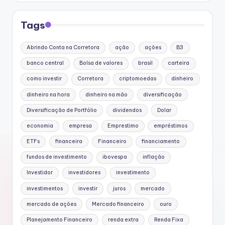
Tags
Abrindo Conta na Corretora
ação
ações
B3
banco central
Bolsa de valores
brasil
carteira
como investir
Corretora
criptomoedas
dinheiro
dinheiro na hora
dinheiro na mão
diversificação
Diversificação de Portfólio
dividendos
Dolar
economia
empresa
Emprestimo
empréstimos
ETFs
financeira
Financeiro
financiamento
fundos de investimento
ibovespa
inflação
Investidor
investidores
investimento
investimentos
investir
juros
mercado
mercado de ações
Mercado financeiro
ouro
Planejamento Financeiro
renda extra
Renda Fixa