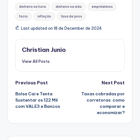
Tags:
dinheiro na hora
dinheiro na mão
empréstimos
facio
inflação
taxa de juros
Last updated on 18 de December de 2024
Christian Junio
View All Posts
Post
Previous Post
Next Post
Bolsa Cai e Tenta
Taxas cobradas por
navigation
Sustentar os 122 Mil
corretoras: como
com VALE3 e Bancos
comparar e
economizar?