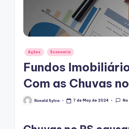
Posted
Ações
Economia
in
Fundos Imobiliári
Com as Chuvas no
No
7 de May de 2024
Ronald Sylva
Posted
by