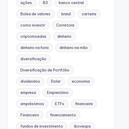
ações
B3
banco central
Bolsa de valores
brasil
carteira
como investir
Corretora
criptomoedas
dinheiro
dinheiro na hora
dinheiro na mão
diversificação
Diversificação de Portfólio
dividendos
Dolar
economia
empresa
Emprestimo
empréstimos
ETFs
financeira
Financeiro
financiamento
fundos de investimento
ibovespa