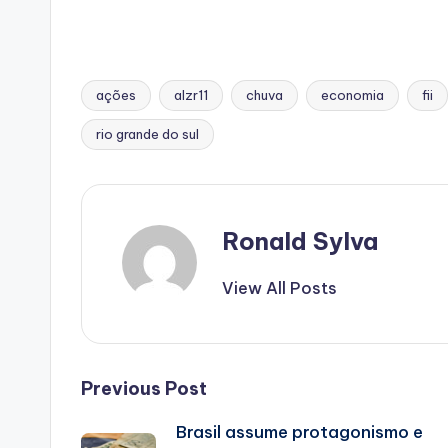
ações
alzr11
chuva
economia
fii
Tags:
rio grande do sul
Ronald Sylva
View All Posts
Post
Previous Post
Brasil assume protagonismo e