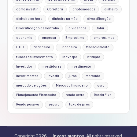
como investir
Corretora
criptomoedas
dinheiro
dinheiro na hora
dinheiro na mão
diversificação
Diversificação de Portfólio
dividendos
Dolar
economia
empresa
Emprestimo
empréstimos
ETFs
financeira
Financeiro
financiamento
fundos de investimento
ibovespa
inflação
Investidor
investidores
investimento
investimentos
investir
juros
mercado
mercado de ações
Mercado financeiro
ouro
Planejamento Financeiro
renda extra
Renda Fixa
Renda passiva
seguro
taxa de juros
Copyright 2026 —
Investimentos
. All rights reserved.