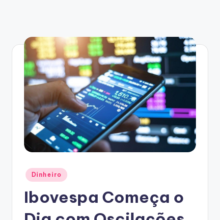
Posted
Dinheiro
in
Ibovespa Começa o
Dia com Oscilações