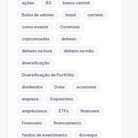
ações
B3
banco central
Bolsa de valores
brasil
carteira
como investir
Corretora
criptomoedas
dinheiro
dinheiro na hora
dinheiro na mão
diversificação
Diversificação de Portfólio
dividendos
Dolar
economia
empresa
Emprestimo
empréstimos
ETFs
financeira
Financeiro
financiamento
fundos de investimento
ibovespa