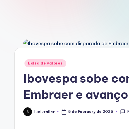
Posted
Bolsa de valores
in
Ibovespa sobe co
Embraer e avanço
5 de February de 2025
lucikrailer
Posted
by