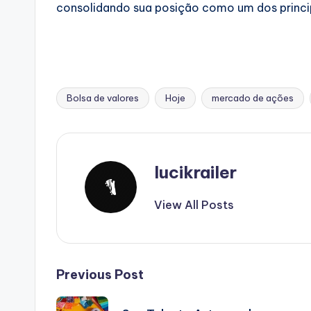
consolidando sua posição como um dos princip
Bolsa de valores
Hoje
mercado de ações
Tags:
lucikrailer
View All Posts
Post
Previous Post