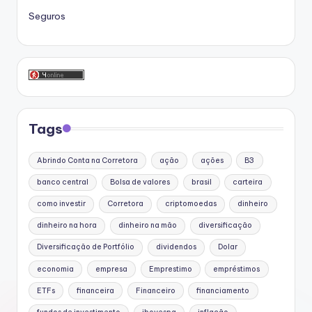
Seguros
Tags
Abrindo Conta na Corretora
ação
ações
B3
banco central
Bolsa de valores
brasil
carteira
como investir
Corretora
criptomoedas
dinheiro
dinheiro na hora
dinheiro na mão
diversificação
Diversificação de Portfólio
dividendos
Dolar
economia
empresa
Emprestimo
empréstimos
ETFs
financeira
Financeiro
financiamento