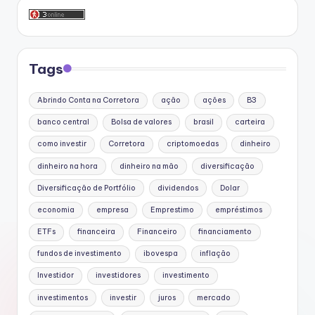
Tags
Abrindo Conta na Corretora
ação
ações
B3
banco central
Bolsa de valores
brasil
carteira
como investir
Corretora
criptomoedas
dinheiro
dinheiro na hora
dinheiro na mão
diversificação
Diversificação de Portfólio
dividendos
Dolar
economia
empresa
Emprestimo
empréstimos
ETFs
financeira
Financeiro
financiamento
fundos de investimento
ibovespa
inflação
Investidor
investidores
investimento
investimentos
investir
juros
mercado