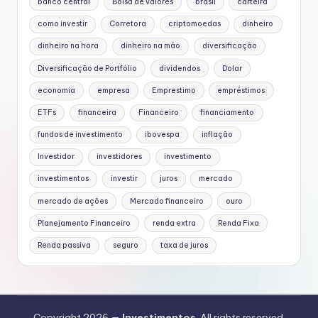
banco central
Bolsa de valores
brasil
carteira
como investir
Corretora
criptomoedas
dinheiro
dinheiro na hora
dinheiro na mão
diversificação
Diversificação de Portfólio
dividendos
Dolar
economia
empresa
Emprestimo
empréstimos
ETFs
financeira
Financeiro
financiamento
fundos de investimento
ibovespa
inflação
Investidor
investidores
investimento
investimentos
investir
juros
mercado
mercado de ações
Mercado financeiro
ouro
Planejamento Financeiro
renda extra
Renda Fixa
Renda passiva
seguro
taxa de juros
Copyright 2026 —
Investimentos
. All rights reserved.