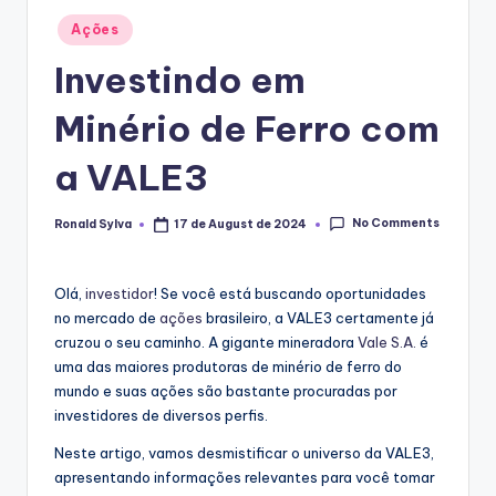
Posted
Ações
in
Investindo em
Minério de Ferro com
a VALE3
No Comments
Ronald Sylva
17 de August de 2024
Posted
by
Olá,
investidor
! Se você está buscando oportunidades
no mercado de
ações
brasileiro, a VALE3 certamente já
cruzou o seu caminho. A gigante mineradora
Vale S.A.
é
uma das maiores produtoras de minério de ferro do
mundo e suas ações são bastante procuradas por
investidores de diversos perfis.
Neste artigo, vamos desmistificar o universo da VALE3,
apresentando informações relevantes para você tomar