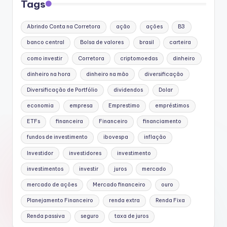
Tags
Abrindo Conta na Corretora
ação
ações
B3
banco central
Bolsa de valores
brasil
carteira
como investir
Corretora
criptomoedas
dinheiro
dinheiro na hora
dinheiro na mão
diversificação
Diversificação de Portfólio
dividendos
Dolar
economia
empresa
Emprestimo
empréstimos
ETFs
financeira
Financeiro
financiamento
fundos de investimento
ibovespa
inflação
Investidor
investidores
investimento
investimentos
investir
juros
mercado
mercado de ações
Mercado financeiro
ouro
Planejamento Financeiro
renda extra
Renda Fixa
Renda passiva
seguro
taxa de juros