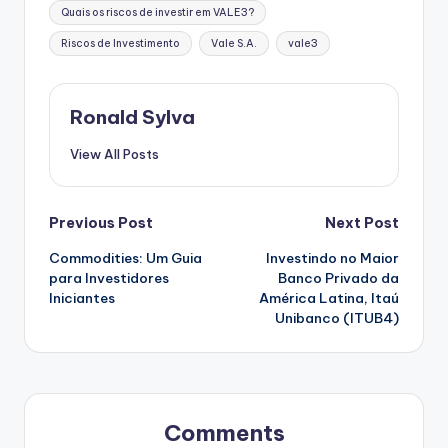
Quais os riscos de investir em VALE3?
Riscos de Investimento
Vale S.A.
vale3
Ronald Sylva
View All Posts
Post
Previous Post
Next Post
Commodities: Um Guia
Investindo no Maior
navigation
para Investidores
Banco Privado da
Iniciantes
América Latina, Itaú
Unibanco (ITUB4)
Comments