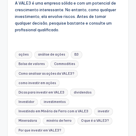
A VALE3 é uma empresa sólida e com um potencial de
crescimento interessante. No entanto, como qualquer
investimento, ela envolve riscos. Antes de tomar
qualquer decisão, pesquise bastante e consulte um
profissional qualificado.
Tags:
ações
análise de ações
B3
Bolsa de valores
Commodities
Como analisar as ações da VALE3?
como investir em ações
Dicas para investir em VALE3
dividendos
Investidor
investimentos
Investindo em Minério de Ferro com a VALE3
investir
Mineradora
minério de ferro
O que é a VALE3?
Por que investir em VALE3?