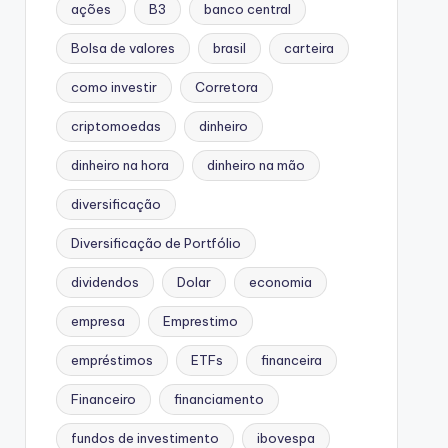
ações
B3
banco central
Bolsa de valores
brasil
carteira
como investir
Corretora
criptomoedas
dinheiro
dinheiro na hora
dinheiro na mão
diversificação
Diversificação de Portfólio
dividendos
Dolar
economia
empresa
Emprestimo
empréstimos
ETFs
financeira
Financeiro
financiamento
fundos de investimento
ibovespa