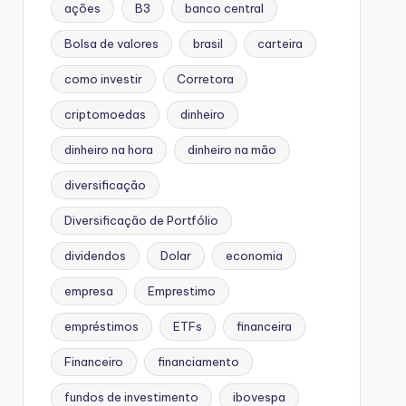
ações
B3
banco central
Bolsa de valores
brasil
carteira
como investir
Corretora
criptomoedas
dinheiro
dinheiro na hora
dinheiro na mão
diversificação
Diversificação de Portfólio
dividendos
Dolar
economia
empresa
Emprestimo
empréstimos
ETFs
financeira
Financeiro
financiamento
fundos de investimento
ibovespa