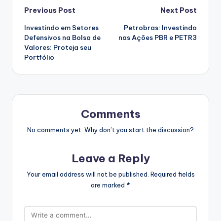
Post
Previous Post
Next Post
Investindo em Setores
Petrobras: Investindo
navigation
Defensivos na Bolsa de
nas Ações PBR e PETR3
Valores: Proteja seu
Portfólio
Comments
No comments yet. Why don’t you start the discussion?
Leave a Reply
Your email address will not be published.
Required fields
are marked
*