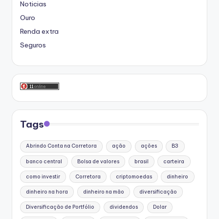
Noticias
Ouro
Renda extra
Seguros
Tags
Abrindo Conta na Corretora
ação
ações
B3
banco central
Bolsa de valores
brasil
carteira
como investir
Corretora
criptomoedas
dinheiro
dinheiro na hora
dinheiro na mão
diversificação
Diversificação de Portfólio
dividendos
Dolar