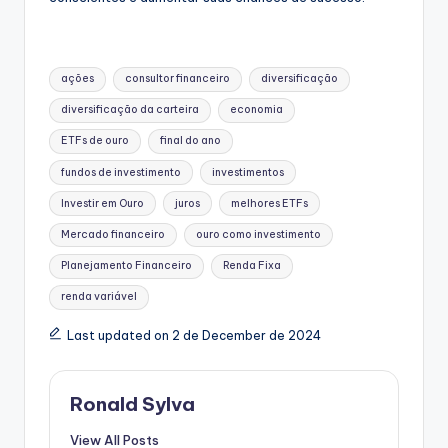
Tags:
ações
consultor financeiro
diversificação
diversificação da carteira
economia
ETFs de ouro
final do ano
fundos de investimento
investimentos
Investir em Ouro
juros
melhores ETFs
Mercado financeiro
ouro como investimento
Planejamento Financeiro
Renda Fixa
renda variável
Last updated on 2 de December de 2024
Ronald Sylva
View All Posts