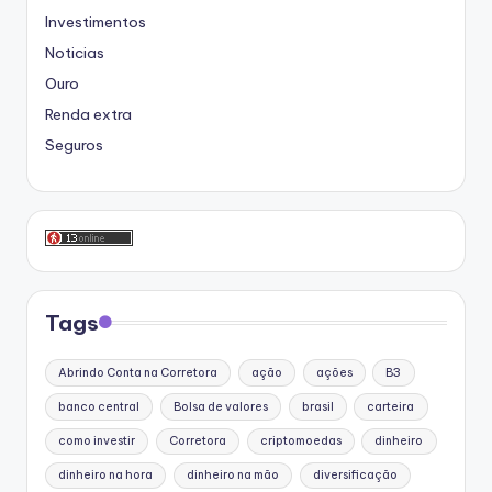
Investimentos
Noticias
Ouro
Renda extra
Seguros
Tags
Abrindo Conta na Corretora
ação
ações
B3
banco central
Bolsa de valores
brasil
carteira
como investir
Corretora
criptomoedas
dinheiro
dinheiro na hora
dinheiro na mão
diversificação