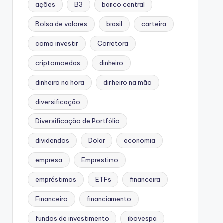
ações
B3
banco central
Bolsa de valores
brasil
carteira
como investir
Corretora
criptomoedas
dinheiro
dinheiro na hora
dinheiro na mão
diversificação
Diversificação de Portfólio
dividendos
Dolar
economia
empresa
Emprestimo
empréstimos
ETFs
financeira
Financeiro
financiamento
fundos de investimento
ibovespa