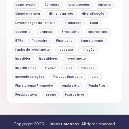
como investir
Corretora
criptomoedas
dinheiro
dinheiro na hora
dinheiro na mão
diversificação
Diversificação de Portfólio
dividendos
Dolar
economia
empresa
Emprestimo
empréstimos
ETFs
financeira
Financeiro
financiamento
fundos de investimento
ibovespa
inflação
Investidor
investidores
investimento
investimentos
investir
juros
mercado
mercado de ações
Mercado financeiro
ouro
Planejamento Financeiro
renda extra
Renda Fixa
Renda passiva
seguro
taxa de juros
Copyright 2026 —
Investimentos
. All rights reserved.