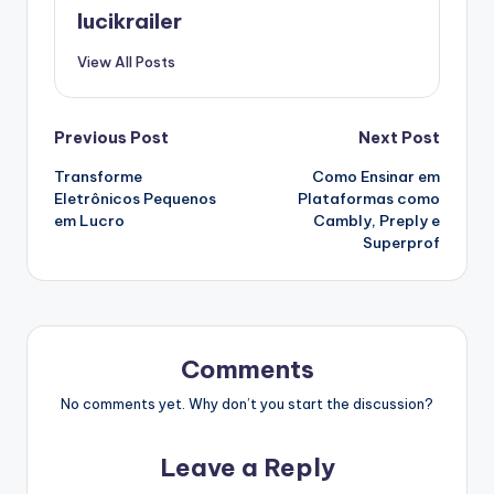
lucikrailer
View All Posts
Post
Previous Post
Next Post
Transforme
Como Ensinar em
navigation
Eletrônicos Pequenos
Plataformas como
em Lucro
Cambly, Preply e
Superprof
Comments
No comments yet. Why don’t you start the discussion?
Leave a Reply