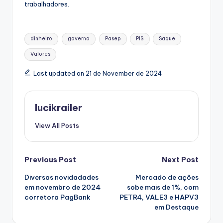
trabalhadores.
Tags:
dinheiro
governo
Pasep
PIS
Saque
Valores
Last updated on 21 de November de 2024
lucikrailer
View All Posts
Post
Previous Post
Next Post
Diversas novidadades
Mercado de ações
navigation
em novembro de 2024
sobe mais de 1%, com
corretora PagBank
PETR4, VALE3 e HAPV3
em Destaque