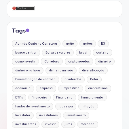
Tags
Abrindo Conta na Corretora
ação
ações
B3
banco central
Bolsa de valores
brasil
carteira
como investir
Corretora
criptomoedas
dinheiro
dinheiro na hora
dinheiro na mão
diversificação
Diversificação de Portfólio
dividendos
Dolar
economia
empresa
Emprestimo
empréstimos
ETFs
financeira
Financeiro
financiamento
fundos de investimento
ibovespa
inflação
Investidor
investidores
investimento
investimentos
investir
juros
mercado