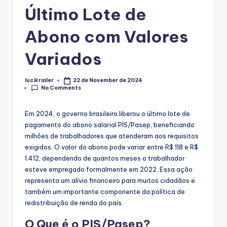
Último Lote de
Abono com Valores
Variados
lucikrailer
22 de November de 2024
Posted
No Comments
by
Em 2024, o governo brasileiro liberou o último lote de
pagamento do abono salarial PIS/Pasep, beneficiando
milhões de trabalhadores que atenderam aos requisitos
exigidos. O valor do abono pode variar entre R$ 118 e R$
1.412, dependendo de quantos meses o trabalhador
esteve empregado formalmente em 2022. Essa ação
representa um alívio financeiro para muitos cidadãos e
também um importante componente da política de
redistribuição de renda do país.
O Que é o PIS/Pasep?