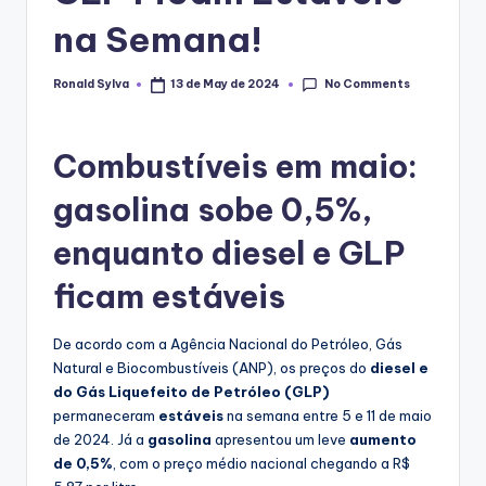
na Semana!
No Comments
Ronald Sylva
13 de May de 2024
Posted
by
Combustíveis em maio:
gasolina sobe 0,5%,
enquanto diesel e GLP
ficam estáveis
De acordo com a Agência Nacional do Petróleo, Gás
Natural e Biocombustíveis (ANP), os preços do
diesel e
do Gás Liquefeito de Petróleo (GLP)
permaneceram
estáveis
na semana entre 5 e 11 de maio
de 2024. Já a
gasolina
apresentou um leve
aumento
de 0,5%
, com o preço médio nacional chegando a R$