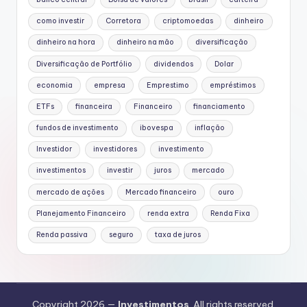
como investir
Corretora
criptomoedas
dinheiro
dinheiro na hora
dinheiro na mão
diversificação
Diversificação de Portfólio
dividendos
Dolar
economia
empresa
Emprestimo
empréstimos
ETFs
financeira
Financeiro
financiamento
fundos de investimento
ibovespa
inflação
Investidor
investidores
investimento
investimentos
investir
juros
mercado
mercado de ações
Mercado financeiro
ouro
Planejamento Financeiro
renda extra
Renda Fixa
Renda passiva
seguro
taxa de juros
Copyright 2026 —
Investimentos
. All rights reserved.