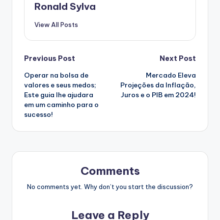
Ronald Sylva
View All Posts
Post
Previous Post
Next Post
Operar na bolsa de
Mercado Eleva
navigation
valores e seus medos;
Projeções da Inflação,
Este guia lhe ajudara
Juros e o PIB em 2024!
em um caminho para o
sucesso!
Comments
No comments yet. Why don’t you start the discussion?
Leave a Reply