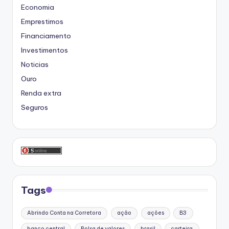
Economia
Emprestimos
Financiamento
Investimentos
Noticias
Ouro
Renda extra
Seguros
Tags
Abrindo Conta na Corretora
ação
ações
B3
banco central
Bolsa de valores
brasil
carteira