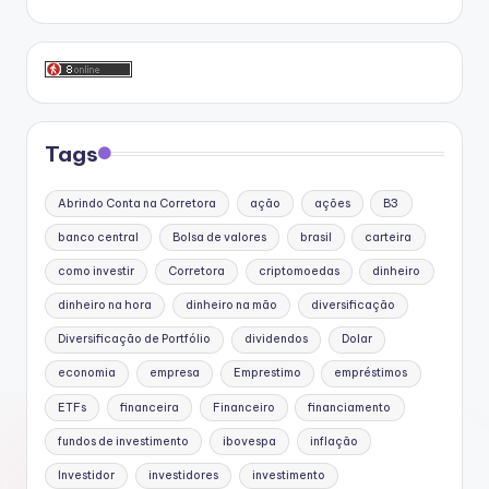
Tags
Abrindo Conta na Corretora
ação
ações
B3
banco central
Bolsa de valores
brasil
carteira
como investir
Corretora
criptomoedas
dinheiro
dinheiro na hora
dinheiro na mão
diversificação
Diversificação de Portfólio
dividendos
Dolar
economia
empresa
Emprestimo
empréstimos
ETFs
financeira
Financeiro
financiamento
fundos de investimento
ibovespa
inflação
Investidor
investidores
investimento